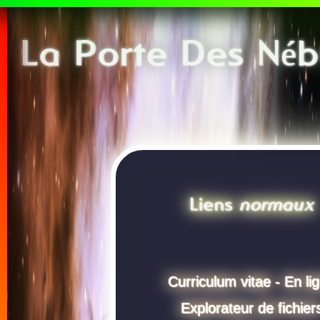
La Porte Des Néb
Liens
normaux
Curriculum vitae - En li
Explorateur de fichier